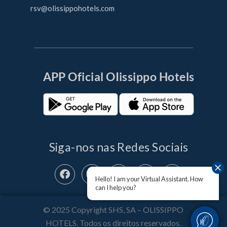
rsv@olissippohotels.com
APP Oficial OIissippo Hotels
Siga-nos nas Redes Sociais
Hello! I am your Virtual Assistant. How
can I help you?
© 2025 Copyright SHS, SA – OLISSIPPO
HOTELS. Todos os direitos reservados.